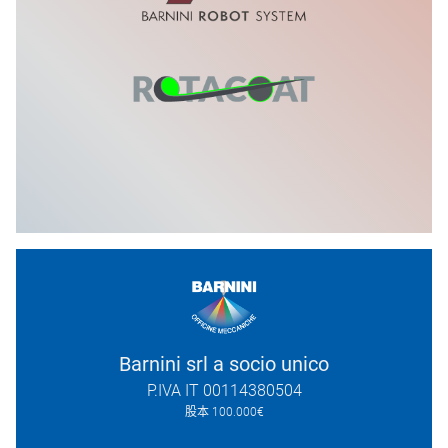
Barnini srl a socio unico
P.IVA IT 00114380504
股本 100.000€