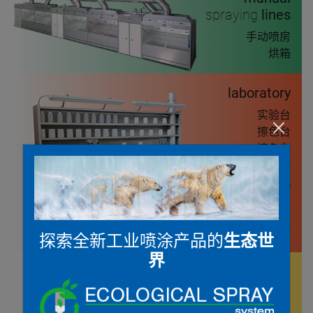
spraying
lines
手动喷房
烘箱
laboratory
实验台
擦色台
擦色台
称重舱
化学品搅拌机
烘箱
热室
颜色试样舱
探索全新工业喷涂产品的
生态世
界
air
treatment
system