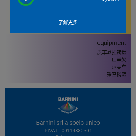
中央抽风设备
进风通道
B3激光除烟器
了解更多
equipment
皮革悬挂转盘
山羊架
运壶车
镂空钢篮
Barnini srl a socio unico
P.IVA IT 00114380504