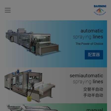
automatic
spraying
lines
The Power of Choice
配置器
semiautomatic
spraying
lines
交替半自动
手动半自动
manual