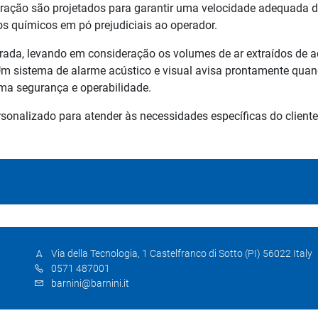
ração são projetados para garantir uma velocidade adequada d
s químicos em pó prejudiciais ao operador.
orada, levando em consideração os volumes de ar extraídos de 
 Um sistema de alarme acústico e visual avisa prontamente quand
ma segurança e operabilidade.
sonalizado para atender às necessidades específicas do cliente
Via della Tecnologia, 1 Castelfranco di Sotto (PI) 56022 Italy
0571 487001
barnini@barnini.it