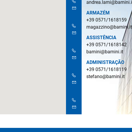
andrea.lami@barnini.i
ARMAZÉM
+39 0571/1618159
magazzino@barnini.i
ASSISTÊNCIA
+39 0571/1618142
barnini@barnini.it
ADMINISTRAÇÃO
+39 0571/1618119
stefano@barnini.it