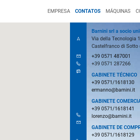
EMPRESA
CONTATOS
MÁQUINAS
C
Barnini srl a socio un
Via della Tecnologia 
Castelfranco di Sotto (
+39 0571 487001
+39 0571 287266
GABINETE TÉCNICO
+39 0571/1618130
ermanno@barnini.it
GABINETE COMERCI
+39 0571/1618141
lorenzo@barnini.it
GABINETE DE COMP
+39 0571/1618129