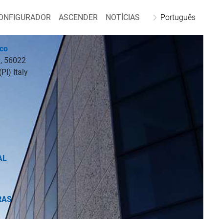
ONFIGURADOR
ASCENDER
NOTÍCIAS
Português
ico
1, 56022
PI) Italy
AL
RAS