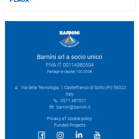
Barnini srl a socio unico
P.IVA IT 00114380504
Partage le capital 100.000€
Via della Tecnologia, 1 Castelfranco di Sotto (PI) 56022
Italy
0571 487001
barnini@barnini.it
Privacy eT cookie policy
Funded Projects