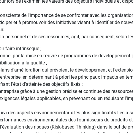
our lors de l'examen les valeurs des objectifs individuels et dis
, consciente de l'importance de se confronter avec les organisati
ticiper et à promouvoir des initiatives visant à identifier de nouv
ur.
e son personnel et de ses ressources, agit, par conséquent, selon l
r-faire intrinsèque ;
sonnel par la mise en œuvre de programmes de développement pr
bilisation à la qualité ;
lans d'amélioration qui prévoient le développement et l’extensi
'entreprise, en déterminant à priori les principaux impacts en te
iant l’état d'atteinte des objectifs fixés ;
l'entreprise grâce à une gestion précise et continue des ressources
exigences légales applicables, en prévenant ou en réduisant l’i
uivi des aspects environnementaux les plus significatifs liés à s
 performances environnementales des fournisseurs de produits et 
'évaluation des risques (Risk-based Thinking) dans le but de pr