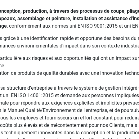
onception, production, à travers des processus de coupe, pliag
aux, assemblage et peinture, installation et assistance d'inst
nage
, conformément aux normes uni EN ISO 9001:2015 et uni EN 
nts grâce à une identification rapide et opportune des besoins du
rmances environnementales d'impact dans son contexte industrie
 particulière aux risques et aux opportunités qui ont un impact su
ce.
lisation de produits de qualité durables avec une innovation tech
ir sa structure d'entreprise à travers le système de gestion inté
 uni EN ISO 14001:2015 et demande aux personnes impliquées à
imale pour répondre aux exigences explicites et implicites prévue
 Manuel Qualité/Environnement de l'entreprise, et de poursuivr
e tous les employés et fournisseurs un effort constant pour rédui
ûts plus élevés et de mécontentement pour nos Clients, mais su
ns techniquement innovantes dans la conception et la production 