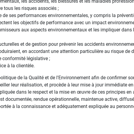
entaux, les accidents, les blessures et les maladies profession
re tous les risques associés ;
e de ses performances environnementales, y compris la préventio
spectent les objectifs de performance avec un impact environnemen
ournisseurs aux aspects environnementaux et les impliquer dans le
cturelles et de gestion pour prévenir les accidents environneme
duiraient, en accordant une attention particulière au risque de 
 conformité législative ;
ce à la clientèle.
itique de la Qualité et de l'Environnement afin de confirmer son
rveiller leur réalisation, et procède à leur mise à jour immédiate
liquée dans le respect et la mise en œuvre de ces principes en a
st documentée, rendue opérationnelle, maintenue active, diffusée
t portée à la connaissance et adéquatement expliquée au personnel