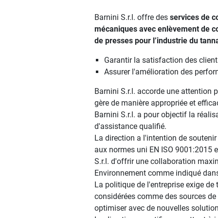
Barnini S.r.l. offre des
services de c
mécaniques avec enlèvement de cope
de presses pour l’industrie du tan
Garantir la satisfaction des clie
Assurer l'amélioration des perfo
Barnini S.r.l. accorde une attention
gère de manière appropriée et effica
Barnini S.r.l. a pour objectif la réa
d'assistance qualifié.
La direction a l'intention de souten
aux normes uni EN ISO 9001:2015 et
S.r.l. d'offrir une collaboration max
Environnement comme indiqué dans le
La politique de l'entreprise exige d
considérées comme des sources de co
optimiser avec de nouvelles solutio